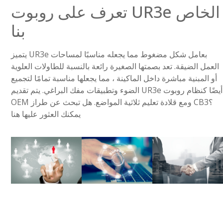
تعرف على روبوت UR3e الخاص
بنا
يتميز UR3e بعامل شكل مضغوط مما يجعله مناسبًا لمساحات
العمل الضيقة. تعد بصمتها الصغيرة رائعة بالنسبة للطاولات العلوية
أو المبنية مباشرة داخل الماكينة ، مما يجعلها مناسبة تمامًا لتجميع
الضوء وتطبيقات مفك البراغي. يتم تقديم UR3e أيضًا كنظام روبوت
OEM ومع قلادة تعليم ثلاثية المواضع. هل تبحث عن طراز CB3؟
يمكنك العثور عليها هنا